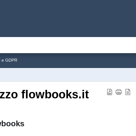
ti e GDPR
izzo flowbooks.it
owbooks