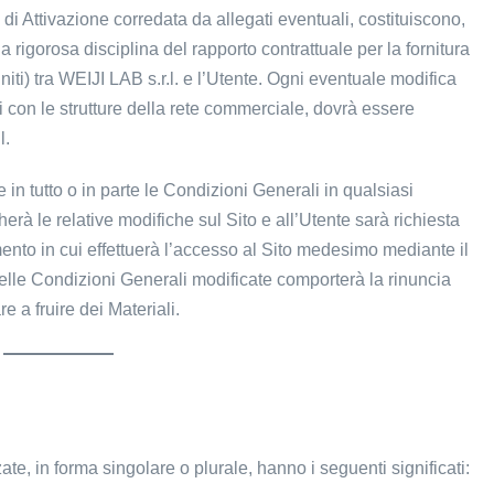
di Attivazione corredata da allegati eventuali, costituiscono,
, la rigorosa disciplina del rapporto contrattuale per la fornitura
niti) tra WEIJI LAB s.r.l. e l’Utente. Ogni eventuale modifica
i con le strutture della rete commerciale, dovrà essere
l.
are in tutto o in parte le Condizioni Generali in qualsiasi
erà le relative modifiche sul Sito e all’Utente sarà richiesta
nto in cui effettuerà l’accesso al Sito medesimo mediante il
elle Condizioni Generali modificate comporterà la rinuncia
e a fruire dei Materiali.
ate, in forma singolare o plurale, hanno i seguenti significati: